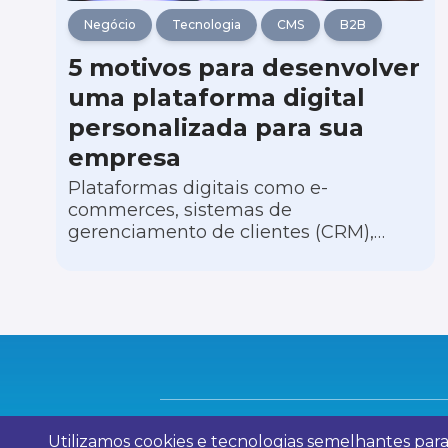
Negócio
Tecnologia
CMS
B2B
5 motivos para desenvolver
uma plataforma digital
personalizada para sua
empresa
Plataformas digitais como e-
commerces, sistemas de
gerenciamento de clientes (CRM),
portais de educação e aplicativos
móveis de serviço têm transformado
empresas de diferentes nichos de
atuação, oferecendo vantagens
substanciais sobre a concorrência.
Utilizamos cookies e tecnologias semelhantes par
© 2023 Evolutap