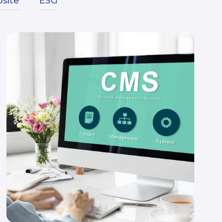
site
ESG