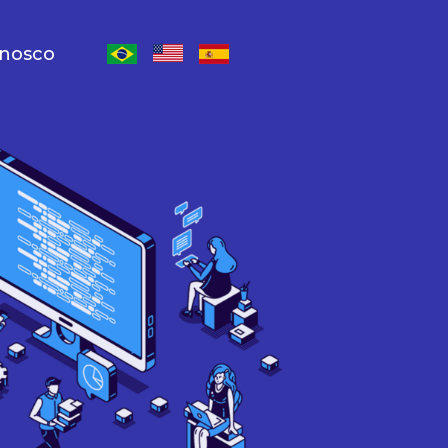
onosco
Escolher lingua inglês
Escolher lingua espanhol
Escolher lingua português-Brasil