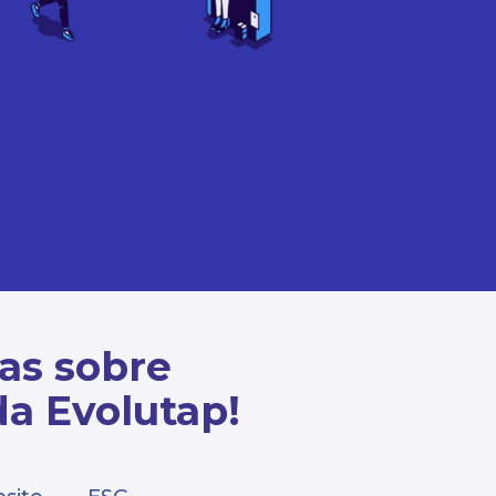
cas sobre
da Evolutap!