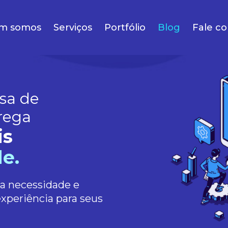
m somos
Serviços
Portfólio
Blog
Fale c
sa de
rega
is
e.
ua necessidade e
experiência para seus