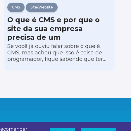
CMS
Site/Website
O que é CMS e por que o
site da sua empresa
precisa de um
Se você já ouviu falar sobre o que é
CMS, mas achou que isso é coisa de
programador, fique sabendo que ter
um Sistema de Gerenciamento de
Conteúdo (Content System
Management em inglês) no seu site é
uma mão na roda para você mesmo
deixar suas páginas com informações
sempre atualizadas.
e recomendar