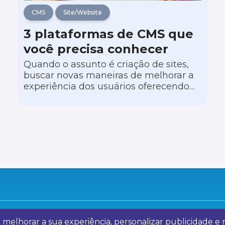
CMS
Site/Website
3 plataformas de CMS que
você precisa conhecer
Quando o assunto é criação de sites,
buscar novas maneiras de melhorar a
experiência dos usuários oferecendo
informações atualizadas e recursos
que facilitem a navegação é de
extrema importância,
independentemente do tamanho da
sua empresa. Nesse sentido, conhecer
as principais plataformas de CMS do
mercado é importante para saber qual
é a mais indicada para o seu negócio.
a melhorar a sua experiência, personalizar publicidade 